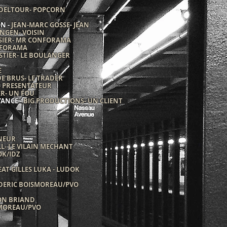
 DELTOUR- POPCORN
N -
JEAN-MARC GOSSE- JEAN
NGEN- VOISIN
SIER- MR CONFORAMA
NFORAMA
STIER- LE BOULANGER
E
E BRUS- LE TRADER
- PRESENTATEUR
R- UN FOU
YANCE -
BIG PRODUCTIONS- UN CLIENT
NNEUR
L- LE VILAIN MECHANT
K/IDZ
AT GILLES LUKA - LUDOK
DERIC BOISMOREAU/PVO
S
ON BRIAND
SMOREAU/PVO