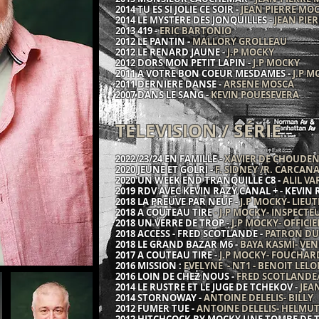
2014 TU ES SI JOLIE CE SOIR -
JEAN PIERRE M
2014 LE MYSTERE DES JONQUILLES -
JEAN PIE
2013 419 -
ERIC BARTONIO
2012 LE PANTIN -
MALLORY GROLLEAU
2012 LE RENARD JAUNE -
J.P MOCKY
2012 DORS MON PETIT LAPIN -
J.P MOCKY
2011 A VOTRE BON COEUR MESDAMES -
J.P M
2011 DERNIERE DANSE -
ARSENE MOSCA
2007 DANS LE SANG -
KEVIN POUESEVERA
TELEVISION / SÉRIE
2022/23/24 EN FAMILLE -
XAVIER DE CHOUDEN
2020 JEUNE ET GOLRI -
F. SIDNEY /R. CARCAN
2020 UN WEEK END TRANQUILLE C8 -
ALIL V
2019 RDV AVEC KEVIN RAZY CANAL + - KEVIN 
2018 LA PREUVE PAR NEUF -
J.P MOCKY- LIEU
2018 A COUTEAU TIRE
- J.P MOCKY- INSPECTE
2018 UN VERRE DE TROP -
J.P MOCKY- OFFICI
2018 ACCESS - FRED SCOTLANDE -
PATRON DU 
2018 LE GRAND BAZAR M6 -
BAYA KASMI- VE
2017 A COUTEAU TIRE -
J.P MOCKY- FOUCHAR
2016 MISSION :
EVELYNE - NT1 - BENOIT LELO
2016 LOIN DE CHEZ NOUS -
FRED SCOTLANDE/C
2014 LE RUSTRE ET LE JUGE DE TCHEKOV -
JEA
2014 STORNOWAY -
ANTOINE DELELIS- BILLY
2012 FUMER TUE -
ANTOINE DELELIS- HELMU