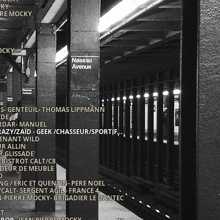
OCKY
RRE MOCKY
OCKY
S- GENTEUIL
-
THOMAS LIPPMANN
ADE
ARDAR- MANUEL
RAZY/ZAÏD - GEEK /CHASSEUR/SPORTIF...
TENANT WILD
UR ALLIN
ER GLISSADE
BISTROT CALT/C8
NDEUR DE MEUBLE
D
NG / ERIC ET QUENTIN- PERE NOEL
ALT- SERGENT AGIL - FRANCE 4
N-PIERRE MOCKY- BRIGADIER LE DANTEC
TT