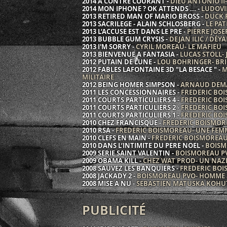
2014 A CONTRE COURANT -
DIEU ANTONIO II
2014 MON IPHONE ? OK ATTENDS ... -
LUDOVI
2013 RETIRED MAN OF MARIO BROSS -
DUCK 
2013 SACRILEGE - ALAIN SCHLOSBERG -
LE PA
2013 L’ACCUSE EST DANS LE PRE -
PIERRE JOSE
2013 BUBBLE GUM CRYSIS -
DEJAN ILIC / DÉYA
2013 I'M SORRY -
CYRIL MOREAU- LE MAFIEU
2013 BIENVENUE A FANTASIA -
LUCAS STOLL-
2012 PUTAIN DE LUNE -
LOU BOHRINGER- BRI
2012 FABLES LAFONTAINE 3D "LA BESACE " -
M
MILITAIRE
2012 BEING HOMER SIMPSON -
ARNAUD DEMA
2011 LES CONCESSIONNAIRES -
FREDERIC BOI
2011 COURTS PARTICULIERS 4 -
FREDERIC BO
2011 COURTS PARTICULIERS 2 -
FREDERIC BO
2011 COURTS PARTICULIERS 1 -
FREDERIC BO
2010 CHEZ FRANCISQUE -
FREDERIC BOISMORE
2010 RSA -
FREDERIC BOISMOREAU- UNE FEM
2010 CLEFS EN MAIN -
FREDERIC BOISMOREA
2010 DANS L’INTIMITE DU PERE NOEL -
BOISM
2009 SERIE SAINT VALENTIN -
BOISMOREAU P
2009 OBAMA KILL -
CHEZ WAT PROD- UN NA
2008 SAUVEZ LES BANQUIERS -
FREDERIC BO
2008 JACKADY 2 -
BOISMOREAU PVO- HOMME
2008 MISE A NU -
SEBASTIEN MATUSKA KOHUT
PUBLICITÉ