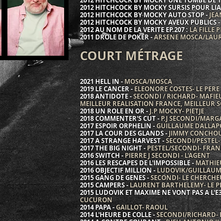
2012 HITCHCOCK BY MOCKY UNE TOMBE DE 
2012 HITCHCOCK BY MOCKY SURSIS POUR LIA
2012 HITCHCOCK BY MOCKY AUTO STOP -
JEA
2012 HITCHCOCK BY MOCKY AVEUX PUBLICS 
2012 AU NOM DE LA VERITE EP.207 :
LA FILLE 
2011 DROLE DE POKER -
ARSENE MOSCA/LAUR
COURT MÉTRAGE
2021 HELL IN -
MOSCA/MOSCA
2019 LE CANCER -
ELEONORE COSTES- LE PERE
2018 ANTIDOTE -
SECONDI / RICHARD- MAFIEU
MEILLEUR REALISATION FRANCE, MEILLEUR 
2018 UN ROLE EN OR -
J.P MOCKY- PIETJE
2018 COMMENTER'S CUT -
P.J SECONDI/MARGA
2017 ESPOIR ORPHELIN -
GUILLAUME DALLAPO
2017 LA COUR DES GLANDS -
JIMMY CONCHO
2017 A STRANGE HARVEST -
SECONDI/PESTEL-
2017 THE BIG NIGHT -
PESTEL/SECONDI- FRA
2016 SWITCH -
PIERRE J SECONDI - L'AGENT
2016 LES RESCAPES DE L'IMPOSSIBLE -
MATHIE
2016 OBJECTIF MILLION -
LUDOVIK/GUILLAUME
2015 GANG DE GENES -
SECONDI- LE CHERCH
2015 CAMPERS -
LAURENT BARTHELEMY- LE PE
2015 LUDOVIK ET MAXIME NE VONT PAS A L'E3
CUCURON
2014 PAPA -
GAILLOT- RAOUL
2014 L'HEURE DE COLLE -
SECONDI/RICHARD-