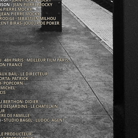
TROP -
JEAN PIERRE MOCKY
ISON -
JEAN PIERRE MOCKY
N PIERRE MOCKY
-
JEAN PIERRE MOCKY
PRODIGE - SEBASTIEN MILHOU
ENT BIRAS- JOUEUR DE POKER
 48H PARIS : MEILLEUR FILM PARIS,
SON FRANCE
UX BAIL - LE DIRECTEUR
RTA- PATRICK
U- POPCORN
 MICHEL
NCIS
U BERTHON- DIDIER
 DESJARDINS - LE CHATELAIN
EUR
RE DE FAMILLE
 -
STUDIO BAGEL - LUDOC- AGENT
 LE PRODUCTEUR