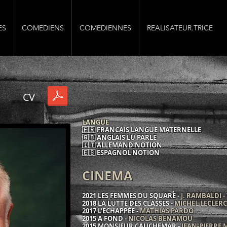
ES
COMEDIENS
COMEDIENNES
REALISATEUR.TRICE
CV
LANGUE
🇫🇷 FRANCAIS LANGUE MATERNELLE
🇬🇧 ANGLAIS LU PARLE
🇮🇹 ALLEMAND NOTION
🇪🇸 ESPAGNOL NOTION
CINEMA
2021 LES FEMMES DU SQUARE -
J. RAMBALDI
2018 LA LUTTE DES CLASSES -
MICHEL LECLERC
2017 L'ECHAPPEE -
MATHIAS PARDO
2015 A FOND -
NICOLAS BENAMOU
2015 MONSIEUR CAUCHEMAR -
JEAN-PIERRE