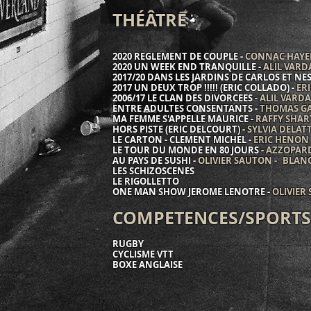
THÉÂTRE
2020 REGLEMENT DE COUPLE -
CONNAC HAYEM
2020 UN WEEK END TRANQUILLE -
ALIL VAR
2017/20 DANS LES JARDINS DE CARLOS ET NE
2017 UN DEUX TROP !!!!! (ERIC COLLADO) -
ER
2006/17 LE CLAN DES DIVORCEES -
ALIL VARD
ENTRE ADULTES CONSENTANTS -
THOMAS G
MA FEMME S'APPELLE MAURICE -
RAFFY SHAR
HORS PISTE (ERIC DELCOURT) -
SYLVIA DELAT
LE CARTON - CLEMENT MICHEL -
ERIC HENON
LE TOUR DU MONDE EN 80 JOURS -
AZZOPAR
AU PAYS DE SUSHI -
OLIVIER SAUTON - BLA
LES SCHIZOSCENES
LE RIGOLLETTO
ONE MAN SHOW JEROME LENOTRE -
OLIVIER 
COMPETENCES/SPORTS
RUGBY
CYCLISME VTT
BOXE ANGLAISE