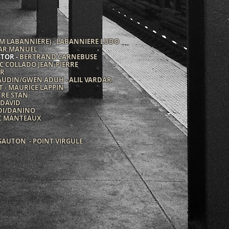
 LABANNIERE) - LABANNIERE LUDO
DAR MANUEL
STOR -
BERTRAND CARNEBUSE
IC COLLADO JEAN-PIERRE
AR
AUDIN/GWEN ADUH - ALIL VARDAR
T - MAURICE LAPPIN
TRE STAN
 DAVID
DI/DANINO
NC MANTEAUX
SAUTON - POINT VIRGULE