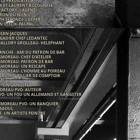
- LE PREDICATEUR
K ET LAURENT BOLOGNESE
FACTORY- L'AGENT
TRON DU NUN'S
PH SECONDI- L'EXPERT
N ILITCH- PAÏ-PAÏ
 JEAN-JACQUES
GADIER CHEF LEDANTEC
ALLORY GROLLEAU- HELEPHANT
NCHE - AMI DU PATRON DE BAR
SMOREAU- CHEF D'ATELIER
ISMOREAU- PATRON DE BAR
ISMOREAU- UN RESCAPE
ISMOREAU- L'HOMME AU POIREAU
AU- UN PILLIER DE COMPTOIR
ME
U- UN GANGSTER
OREAU PVO- AUTEUR
VO- UN FOU UN ALLEMAND ET GANGSTER
ZI
ISMOREAU PVO- UN BANQUIER
 SAOUL
- UN ARTISTE PEINTRE