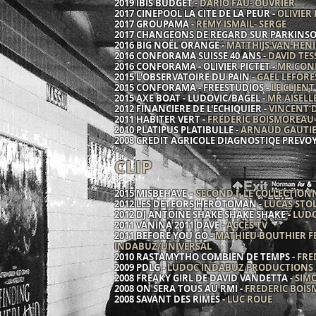
2019 IBIS BUDGET -
DARIO FAU- OUVRIER
2017 CINEPOOL LA CITE DE LA PEUR -
OLIVIER
2017 GROUPAMA -
REMY ISMAIL- SERGE
2017 CHANGEONS DE REGARD SUR PARKINSO
2016 BIG NOËL ORANGE -
MATTHIJS VAN HENI
2016 CONFORAMA SUISSE 40 ANS -
DAVID TES
2016 CONFORAMA - OLIVIER PICTET -
MR CO
2015 L'OBSERVATOIRE DU PAIN -
GAËL LEFORE
2015 CONFORAMA - FREESTUDIOS -
LE CLIENT
2015 AXE BOAT - LUDOVIC/BAGEL -
MR AISELL
2012 FINANCIERE DE L'ECHIQUIER -
VINCENT D
2011 HABITER VERT -
FREDERIC BOISMOREAU
2010 PLATIPUS PLATIBULLE -
ARNAUD GAUTIE
2008 CREDIT AGRICOLE DIAGNOSTIQE PREVO
CLIP
2015 MISBEHAVE –
SECOND I- LE COLLECTIO
2012 LES DETEORS HEROTOMAN -
LUCAS STOL
2012 DJ ANTOINE SHAKE SHAKE SHAKE -
LUDO
2011 VANINA 2011 DAVE -
ACCES TV
2011 BEFORE YOU GO -
MATHIEU BOUTHIER FE
INDABUZ/UNIVERSAL
2010 RASTAMYTHO COMBIEN DE TEMPS -
FRE
2009 PDLG -
LUDOC INDABUZ PRODUCTION
2008 FREAKY GIRL DE DAVID VANDETTA -
SIM
2008 ON SERA TOUS AU RMI -
FREDERIC BOI
2008 SAVANT DES RIMES -
LUC ROUE